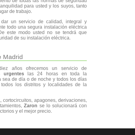
iento de todas las normas de seguridad
ranquilidad para usted y los suyos, tanto
gar de trabajo.
ar un servicio de calidad, integral y
te todo una segura instalación eléctrica
. De este modo usted no se tendrá que
ridad de su instalación eléctrica.
e Madrid
ez años ofrecemos un servicio de
s urgentes
las 24 horas en toda la
sea de día o de noche y todos los días
odos los distritos y localidades de la
 cortocircuitos, apagones, derivaciones,
ntamientos,
Zaron
se lo solucionará con
ctorios y el mejor precio.