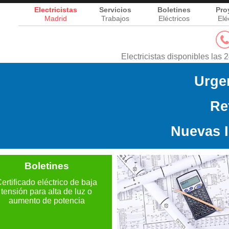
Electricistas
Servicios
Boletines
Pro
Madrid
Trabajos
Eléctricos
Elé
Electricistas disponibles las
Urge
Re
Nuevas I
Boletines
ertificado eléctrico de baja
tensión para alta de luz o
aumento de potencia