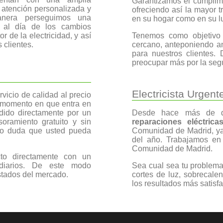
Garantizamos el cumplim
a atención personalizada y
ofreciendo así la mayor t
anera perseguimos una
en su hogar como en su lu
e al día de los cambios
r de la electricidad, y así
Tenemos como objetivo d
 clientes.
cercano, anteponiendo an
para nuestros clientes
preocupar más por la segu
Electricista Urgent
icio de calidad al precio
 momento en que entra en
ndido directamente por un
Desde hace más de di
oramiento gratuito y sin
reparaciones eléctrica
ipo duda que usted pueda
Comunidad de Madrid, ya 
del año. Trabajamos en t
Comunidad de Madrid.
o directamente con un
ediarios. De este modo
Sea cual sea tu problema,
stados del mercado.
cortes de luz, sobrecale
los resultados más satisfa