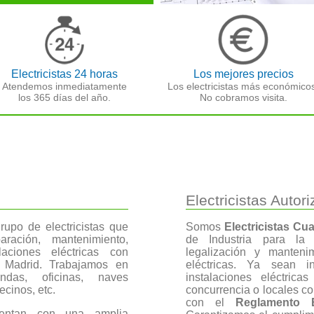
Electricistas 24 horas
Los mejores precios
Atendemos inmediatamente
Los electricistas más económico
los 365 días del año.
No cobramos visita.
Electricistas Autor
upo de electricistas que
Somos
Electricistas Cua
aración, mantenimiento,
de Industria para la i
laciones eléctricas con
legalización y manteni
 Madrid. Trabajamos en
eléctricas. Ya sean in
das, oficinas, naves
instalaciones eléctric
ecinos, etc.
concurrencia o locales co
con el
Reglamento E
cuentan con una amplia